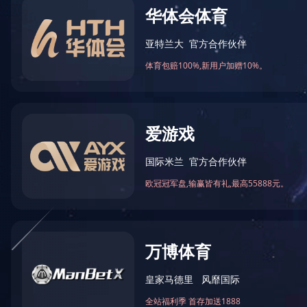
当前位置：
水泵产品中心
二次供水设备
预制泵站
博鱼在线平台
中开泵