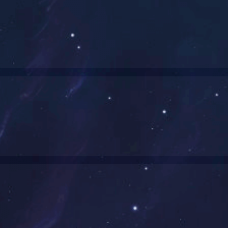
首页
>>
水泵产品
- 卫生泵
SPC型卫生级离心泵