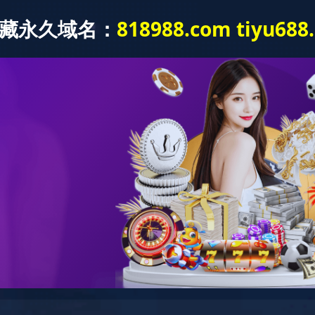
阀门产品
新闻中心
ODUCTS
设备、完美的检测制度