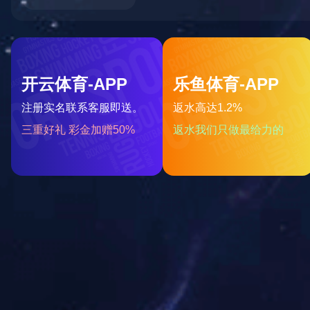
离心泵
排污泵
自吸泵
磁力泵
隔膜泵
轴流泵
螺杆泵
产品详
化工泵
卫生泵
多级泵
QDL型立式多级离心泵