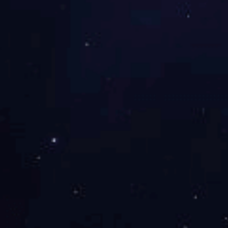
关于东海
水泵产品系列
企业简介
二次供水设备
预
企业资质
博鱼在线平台
中
技术与研发
离心泵
排
宣传视频
自吸泵
磁
隔膜泵
轴