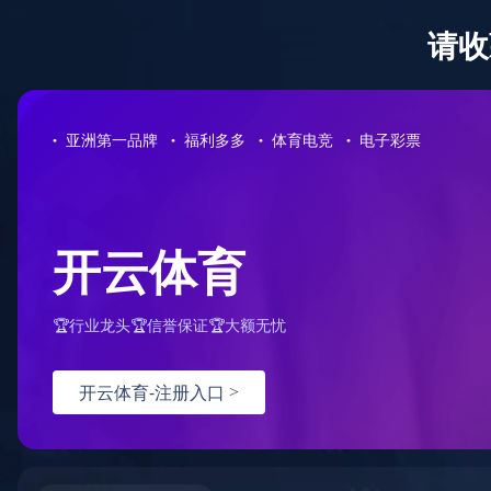
欢迎您！博鱼在线平台官方网站
网站首页
关于东海
水泵产品
水泵产品中心
PUMP PR
—— 健全的管理体系、雄厚的技术、先进的工艺、精良的