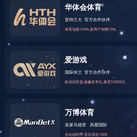
当前位置：
水泵产品中心
二次供水设备
预制泵站
博鱼在线平台
中开泵